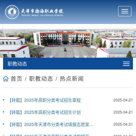
T
o
g
g
l
e
n
a
v
职教动态
i
g
首页
/
职教动态
/
热点新闻
a
t
i
o
【转载】2025年高职分类考试招生章程
2025-04-21
n
【转载】2025年高职分类考试招生计划
2025-04-21
【转载】2025年天津市分类考试填报志愿宣传活动安排表
2025-04-21