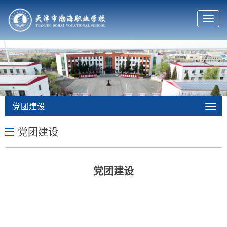
T
o
g
g
l
e
n
a
v
党团建设
i
g
党团建设
a
t
i
o
党团建设
n